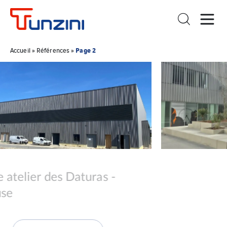
Page 2
Accueil
»
Références
»
TERTIAIRE
B
Aérocampus à Blagnac (31)