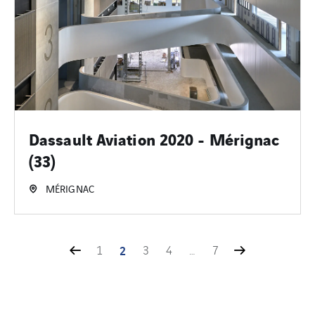
Dassault Aviation 2020 - Mérignac
(33)
MÉRIGNAC
1
2
3
4
…
7