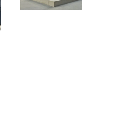
Bâtiment Universitaire D
)
Voir la référe
ce