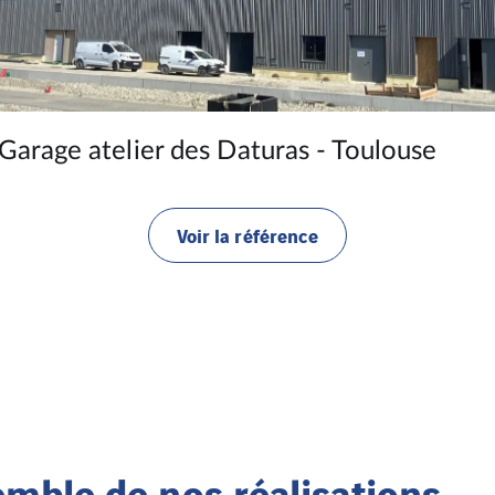
 - Toulouse
TERTIAIRE
Aérocampus à Blagnac (31
e
Voir la référen
mble de nos réalisations